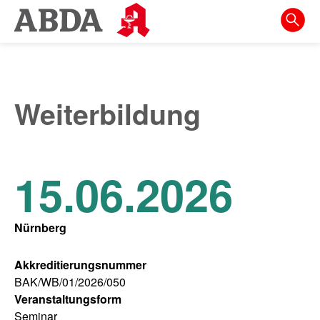
Springe
direkt
zu:
zur
Hauptnavigation
Weiterbildung
zur
Meta-
Navigation
15.06.2026
zum
Inhalt
Nürnberg
zur
Suche
Akkreditierungsnummer
BAK/WB/01/2026/050
Veranstaltungsform
Seminar