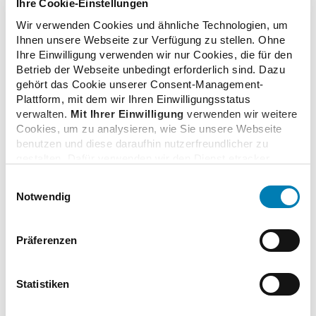
Straße
Ihre Cookie-Einstellungen
Maria-Theresia-Straße 28
Wir verwenden Cookies und ähnliche Technologien, um
PLZ
Ihnen unsere Webseite zur Verfügung zu stellen. Ohne
81675
Ihre Einwilligung verwenden wir nur Cookies, die für den
Betrieb der Webseite unbedingt erforderlich sind. Dazu
Ort
gehört das Cookie unserer Consent-Management-
München
Plattform, mit dem wir Ihren Einwilligungsstatus
Land
verwalten.
Mit Ihrer Einwilligung
verwenden wir weitere
Deutschland
Cookies, um zu analysieren, wie Sie unsere Webseite
Web
benutzen und diese daraufhin nutzerfreundlicher zu
https://www.blak.de/fort-und-weiterbildung/weiterbildung
gestalten. Dafür verwenden wir den Dienst etracker.
Dabei werden personenbezogenen Daten wie Ihre IP-
Einwilligungsauswahl
Adresse und Ihr Surfverhalten verarbeitet. Mit einem
Notwendig
Ansprechpartner
Klick auf „Cookies zulassen“ stimmen Sie der
beschriebenen Verwendung der nicht unbedingt
erforderlichen Cookies zu. Über die Schaltfläche „Nur
Name
Präferenzen
notwendige Cookies verwenden“ können Sie die nicht
Susanne Holler
unbedingt erforderlichen Cookies ablehnen oder über die
Telefon
unteren Regler Ihre persönlichen Bedürfnisse individuell
Statistiken
089 9262-62
einstellen. Sie können Ihre Einwilligung jederzeit mit
E-Mail
Wirkung für die Zukunft widerrufen. Weitere