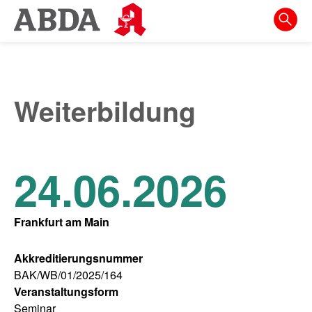
Springe
direkt
zu:
zur
Hauptnavigation
Weiterbildung
zur
Meta-
Navigation
24.06.2026
zum
Inhalt
Frankfurt am Main
zur
Suche
Akkreditierungsnummer
BAK/WB/01/2025/164
Veranstaltungsform
Seminar