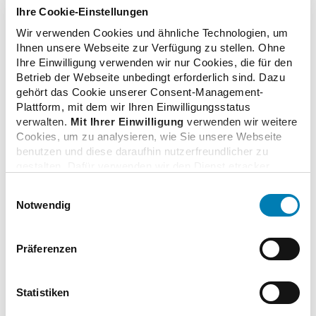
Landesapothekerkammer Hessen
Ihre Cookie-Einstellungen
Straße
Wir verwenden Cookies und ähnliche Technologien, um
Lise-Meitner-Straße 4
Ihnen unsere Webseite zur Verfügung zu stellen. Ohne
PLZ
Ihre Einwilligung verwenden wir nur Cookies, die für den
60486
Betrieb der Webseite unbedingt erforderlich sind. Dazu
Ort
gehört das Cookie unserer Consent-Management-
Frankfurt am Main
Plattform, mit dem wir Ihren Einwilligungsstatus
Land
verwalten.
Mit Ihrer Einwilligung
verwenden wir weitere
Deutschland
Cookies, um zu analysieren, wie Sie unsere Webseite
benutzen und diese daraufhin nutzerfreundlicher zu
Web
gestalten. Dafür verwenden wir den Dienst etracker.
https://service.apothekerkammer.de/kurse/suche/
Dabei werden personenbezogenen Daten wie Ihre IP-
Einwilligungsauswahl
Adresse und Ihr Surfverhalten verarbeitet. Mit einem
Notwendig
Klick auf „Cookies zulassen“ stimmen Sie der
Ansprechpartner
beschriebenen Verwendung der nicht unbedingt
erforderlichen Cookies zu. Über die Schaltfläche „Nur
Präferenzen
Name
notwendige Cookies verwenden“ können Sie die nicht
unbedingt erforderlichen Cookies ablehnen oder über die
Hye-Jin Lee
unteren Regler Ihre persönlichen Bedürfnisse individuell
Telefon
Statistiken
einstellen. Sie können Ihre Einwilligung jederzeit mit
069 979509-59
Wirkung für die Zukunft widerrufen. Weitere