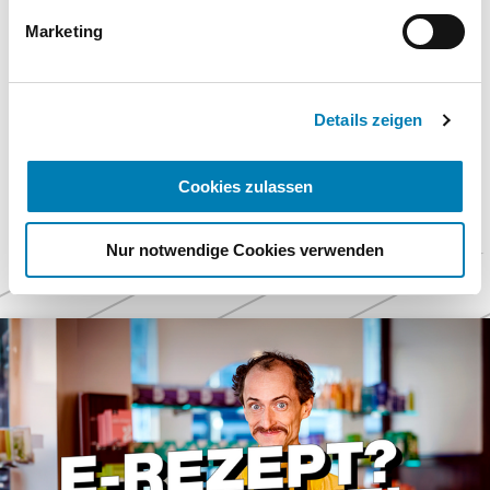
E-Mail
Informationen finden Sie in unseren
Marketing
Veranstaltungen@apothekerkammer.de
Datenschutzhinweisen.
Impressum
zurück zur Liste
Details zeigen
Cookies zulassen
Nur notwendige Cookies verwenden
Weitere
Themen